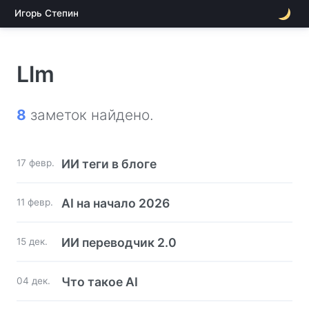
Игорь Степин
Llm
8
заметок найдено.
ИИ теги в блоге
17 февр.
AI на начало 2026
11 февр.
ИИ переводчик 2.0
15 дек.
Что такое AI
04 дек.