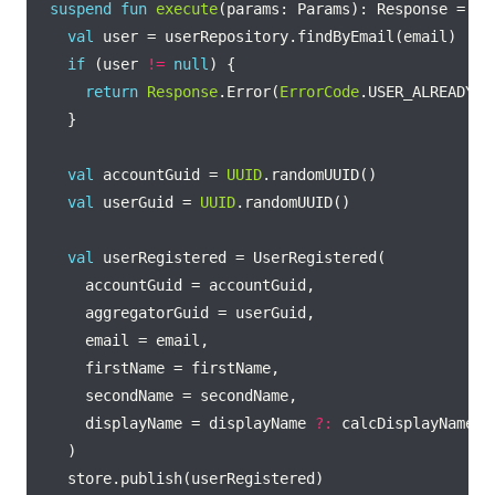
suspend
fun
execute
val
if
 (user 
!=
null
return
Response
.Error(
ErrorCode
val
 accountGuid = 
UUID
val
 userGuid = 
UUID
val
      displayName = displayName 
?: