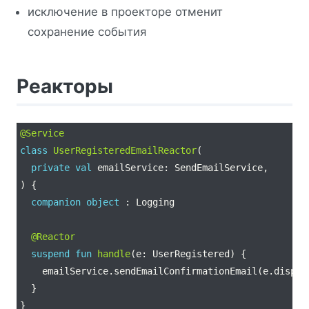
исключение в проекторе отменит
сохранение события
Реакторы
@Service
class
UserRegisteredEmailReactor
private
val
companion
object
@Reactor
suspend
fun
handle