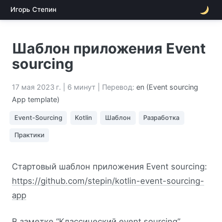
Игорь Степин
Шаблон приложения Event
sourcing
17 мая 2023 г.
| 6 минут | Перевод:
en (Event sourcing
App template)
Event-Sourcing
Kotlin
Шаблон
Разработка
Практики
Стартовый шаблон приложения Event sourcing:
https://github.com/stepin/kotlin-event-sourcing-
app
В заметке “
Классический event sourcing
”