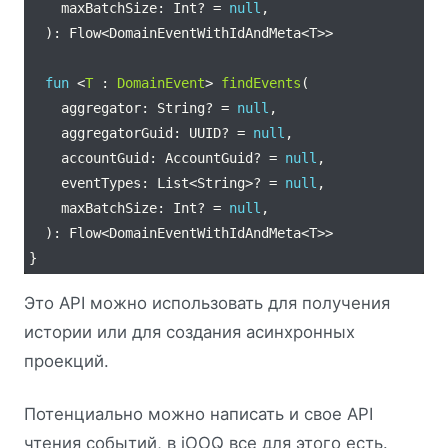
    maxBatchSize: Int? = 
null
fun
 <
T
 : 
DomainEvent
> 
findEvents
    aggregator: String? = 
null
    aggregatorGuid: UUID? = 
null
    accountGuid: AccountGuid? = 
null
    eventTypes: List<String>? = 
null
    maxBatchSize: Int? = 
null
Это API можно использовать для получения
истории или для создания асинхронных
проекций.
Потенциально можно написать и свое API
чтения событий, в jOOQ все для этого есть.