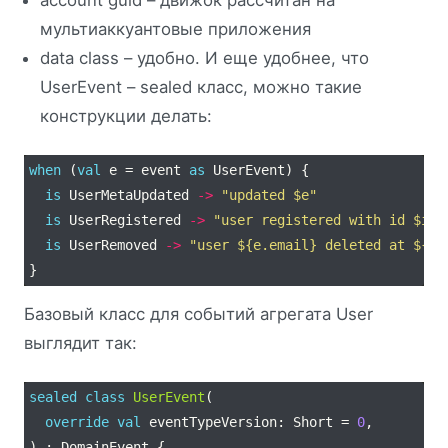
мультиаккуантовые приложения
data class – удобно. И еще удобнее, что
UserEvent – sealed класс, можно такие
конструкции делать:
when
 (
val
 e = event 
as
is
 UserMetaUpdated 
->
"updated 
$e
"
is
 UserRegistered 
->
"user registered with id 
$id
is
 UserRemoved 
->
"user 
${e.email}
 deleted at 
${me
Базовый класс для событий агрегата User
выглядит так:
sealed
class
UserEvent
override
val
 eventTypeVersion: Short = 
0