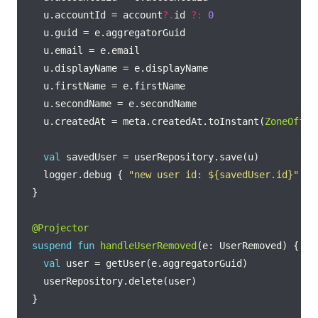
    u.accountId = account
?.
id 
?:
0
    u.createdAt = meta.createdAt.toInstant(
ZoneOffse
val
    logger.debug { 
"new user id: 
${savedUser.id}
"
@Projector
suspend
fun
handleUserRemoved
val