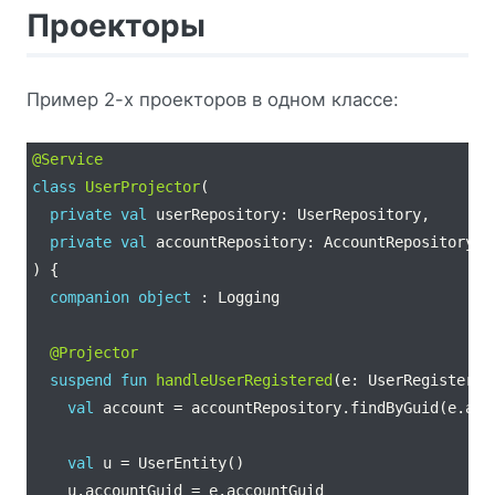
Проекторы
Пример 2-х проекторов в одном классе:
@Service
class
UserProjector
private
val
private
val
companion
object
@Projector
suspend
fun
handleUserRegistered
val
val