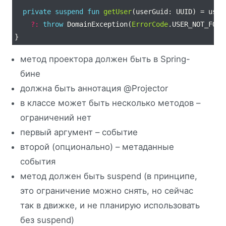
private
suspend
fun
getUser
?:
throw
 DomainException(
ErrorCode
метод проектора должен быть в Spring-
бине
должна быть аннотация @Projector
в классе может быть несколько методов –
ограничений нет
первый аргумент – событие
второй (опционально) – метаданные
события
метод должен быть suspend (в принципе,
это ограничение можно снять, но сейчас
так в движке, и не планирую использовать
без suspend)