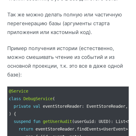
Так же можно делать полную или частичную
перегенерацию базы (аргументы старта
приложения или кастомный код).
Пример получения истории (естественно,
можно смешивать чтение из событий и из
основной проекции, т.к. это все в даже одной
базе):
@Service
class
DebugService
private
val
suspend
fun
getUserAudit
return
 eventStoreReader.findEvents<UserEvent>(
"u