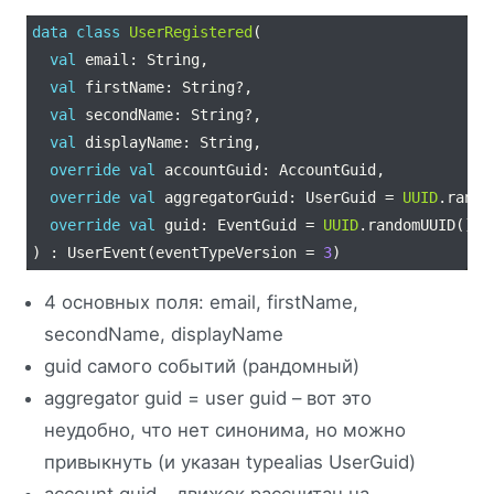
data
class
UserRegistered
val
val
val
val
override
val
override
val
 aggregatorGuid: UserGuid = 
UUID
override
val
 guid: EventGuid = 
UUID
) : UserEvent(eventTypeVersion = 
3
4 основных поля: email, firstName,
secondName, displayName
guid самого событий (рандомный)
aggregator guid = user guid – вот это
неудобно, что нет синонима, но можно
привыкнуть (и указан typealias UserGuid)
account guid – движок рассчитан на