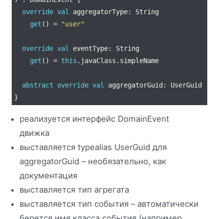
override
val
get
() = 
"user"
override
val
get
() = 
this
abstract
override
val
реализуется интерфейс DomainEvent
движка
выставляется typealias UserGuid для
aggregatorGuid – необязательно, как
документация
выставляется тип агрегата
выставляется тип события – автоматически
берется имя класса события (например,