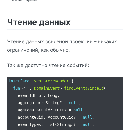
Чтение данных
Чтение данных основной проекции – никаких
ограничений, как обычно.
Так же доступно чтение событий:
interface
EventStoreReader
fun
 <
T
 : 
DomainEvent
> 
findEventsSinceId
    aggregator: String? = 
null
    aggregatorGuid: UUID? = 
null
    accountGuid: AccountGuid? = 
null
    eventTypes: List<String>? = 
null