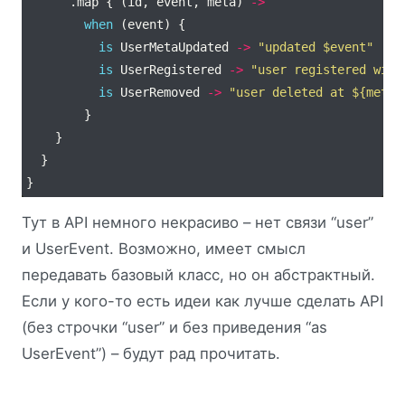
      .map { (id, event, meta) 
->
when
is
 UserMetaUpdated 
->
"updated 
$event
"
is
 UserRegistered 
->
"user registered with
is
 UserRemoved 
->
"user deleted at 
${meta.
Тут в API немного некрасиво – нет связи “user”
и UserEvent. Возможно, имеет смысл
передавать базовый класс, но он абстрактный.
Если у кого-то есть идеи как лучше сделать API
(без строчки “user” и без приведения “as
UserEvent”) – будут рад прочитать.