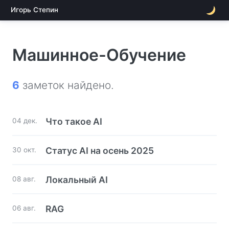
Игорь Степин
Машинное-Обучение
6
заметок найдено.
Что такое AI
04 дек.
Статус AI на осень 2025
30 окт.
Локальный AI
08 авг.
RAG
06 авг.